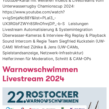
Youtube-Kanal mit weiteren Videos & Livestreams vom
Unterwasserrugby Chamionscup 2024:
https://www.youtube.com/watch?
v=igSmjaNc88Y&list=PLal3_-
UX3RGbFZWYr8SRnOfnnjDP_-b-S Leistungen
Livestream Automatisierung & Systemintegration
Überwasser-Kameras & Interview-Rig Replay & Playback
Sound Intercom & Regie Team Siegfried Kuckstein (UW-
CAM) Winfried Zühlke & Jens (UW-CAMs,
Spielstandsanzeige, Netzwerk-Infrastruktur)
Helfer:innen für Moderation, Schnitt & CAM-OPs
Warnowschwimmen
Livestream 2024