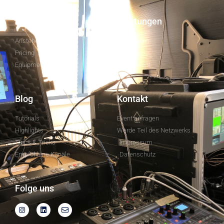
Überblick
Leistungen
Anstehende Events
Livestream
Pricing
Verleih
Equipment Leihen
Hybridevent
Blog
Kontakt
Tutorials
Event anfragen
Highlights
Werde Teil des Netzwerks
Tipps & Tricks
Impressum
Empfohlene Kanäle
Datenschutz
Folge uns